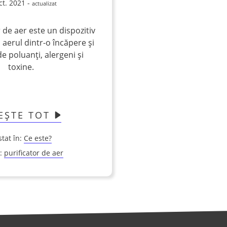
ct. 2021 -
actualizat
 de aer este un dispozitiv
 aerul dintr-o încăpere și
 de poluanți, alergeni și
toxine.
TEȘTE TOT
stat în:
Ce este?
i:
purificator de aer