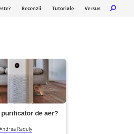
Caută
este?
Recenzii
Tutoriale
Versus
după:
 purificator de aer?
Andrea Raduly