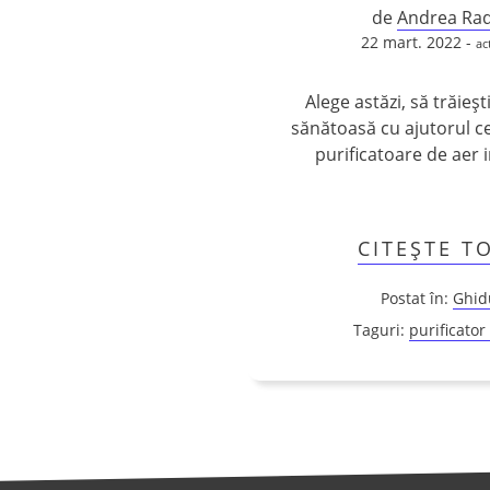
de
Andrea Rad
22 mart. 2022 -
ac
Alege astăzi, să trăieșt
sănătoasă cu ajutorul c
purificatoare de aer i
CITEȘTE T
Postat în:
Ghid
Taguri:
purificator