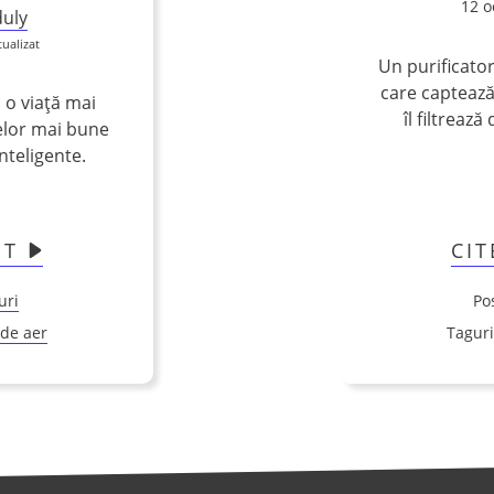
12 o
uly
tualizat
Un purificator
care captează
i o viață mai
îl filtrează
elor mai bune
nteligente.
OT
CI
uri
Po
 de aer
Tagur