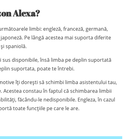
zon Alexa?
următoarele limbi: engleză, franceză, germană,
i japoneză. Pe lângă acestea mai suporta diferite
 și spaniolă.
i sus disponibile, însă limba pe deplin suportată
lin suportata, poate te întrebi.
tive îți dorești să schimbi limba asistentului tau,
je. Acestea constau în faptul că schimbarea limbii
lități, făcându-le nedisponibile. Engleza, în cazul
ortă toate funcțiile pe care le are.