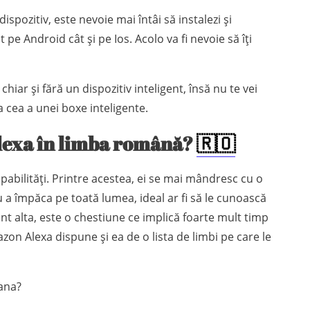
spozitiv, este nevoie mai întâi să instalezi și
pe Android cât și pe Ios. Acolo va fi nevoie să îți
chiar și fără un dispozitiv inteligent, însă nu te vei
 cea a unei boxe inteligente.
Alexa în limba română?
🇷🇴
pabilități. Printre acestea, ei se mai mândresc cu o
u a împăca pe toată lumea, ideal ar fi să le cunoască
nt alta, este o chestiune ce implică foarte mult timp
zon Alexa dispune și ea de o lista de limbi pe care le
ana?