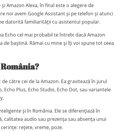
i Amazon Alexa, în final este o alegere de
tre noi avem Google Assistant și pe telefon și atunci
 datorită familiarității cu asistentul popular.
xa Echo cel mai probabil te întrebi dacă Amazon
 ta de baștină. Rămai cu mine și îți voi spune tot ceea
n România?
t de către cei de la Amazon. Ea gravitează în jurul
, Echo Plus, Echo Studio, Echo Dot, sau variantele
y.
nteligente și în România. Ele se diferențiază în
ă, calitatea audio sau prezența sau absența unui
 cerințe: rețete, vreme, poze.