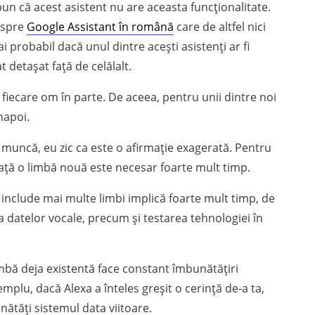
pun că acest asistent nu are aceasta funcționalitate.
despre
Google Assistant în română
care de altfel nici
 probabil dacă unul dintre acești asistenți ar fi
t detașat față de celălalt.
 fiecare om în parte. De aceea, pentru unii dintre noi
napoi.
e muncă, eu zic ca este o afirmație exagerată. Pentru
nvață o limbă nouă este necesar foarte mult timp.
 include mai multe limbi implică foarte mult timp, de
a datelor vocale, precum și testarea tehnologiei în
imbă deja existentă face constant îmbunătățiri
mplu, dacă Alexa a înteles greșit o cerință de-a ta,
nătăți sistemul data viitoare.