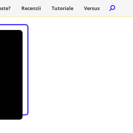
Caută
este?
Recenzii
Tutoriale
Versus
după: