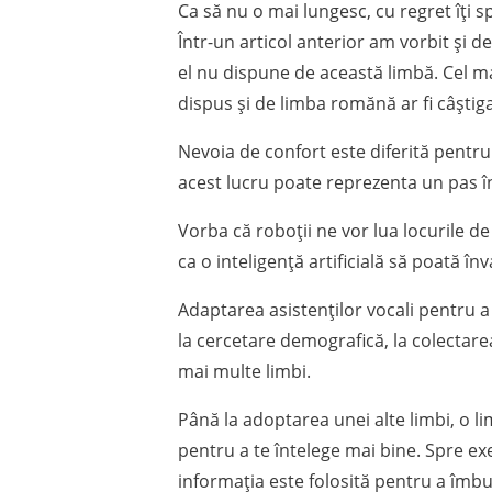
Ca să nu o mai lungesc, cu regret îți s
Într-un articol anterior am vorbit și 
el nu dispune de această limbă. Cel mai
dispus și de limba romănă ar fi câștiga
Nevoia de confort este diferită pentru
acest lucru poate reprezenta un pas î
Vorba că roboții ne vor lua locurile d
ca o inteligență artificială să poată î
Adaptarea asistenților vocali pentru a
la cercetare demografică, la colectare
mai multe limbi.
Până la adoptarea unei alte limbi, o l
pentru a te întelege mai bine. Spre exe
informația este folosită pentru a îmbu