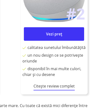
#2
Vezi preț
calitatea sunetului îmbunătățită
un nou design ce se potrivește
oriunde
disponibil în mai multe culori,
chiar și cu desene
Citește review complet
arte mare. Cu toate că există mici diferențe între