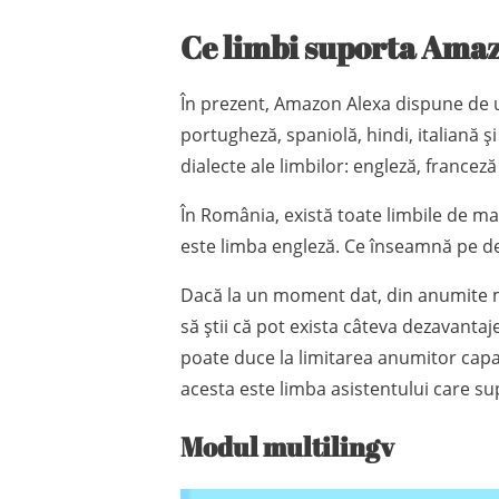
Ce limbi suporta Ama
În prezent, Amazon Alexa dispune de 
portugheză, spaniolă, hindi, italiană ș
dialecte ale limbilor: engleză, franceză
În România, există toate limbile de ma
este limba engleză. Ce înseamnă pe dep
Dacă la un moment dat, din anumite mo
să știi că pot exista câteva dezavanta
poate duce la limitarea anumitor capabi
acesta este limba asistentului care sup
Modul multilingv