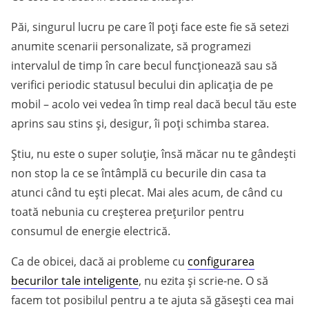
Păi, singurul lucru pe care îl poți face este fie să setezi
anumite scenarii personalizate, să programezi
intervalul de timp în care becul funcționează sau să
verifici periodic statusul becului din aplicația de pe
mobil – acolo vei vedea în timp real dacă becul tău este
aprins sau stins și, desigur, îi poți schimba starea.
Știu, nu este o super soluție, însă măcar nu te gândești
non stop la ce se întâmplă cu becurile din casa ta
atunci când tu ești plecat. Mai ales acum, de când cu
toată nebunia cu creșterea prețurilor pentru
consumul de energie electrică.
Ca de obicei, dacă ai probleme cu
configurarea
becurilor tale inteligente
, nu ezita și scrie-ne. O să
facem tot posibilul pentru a te ajuta să găsești cea mai