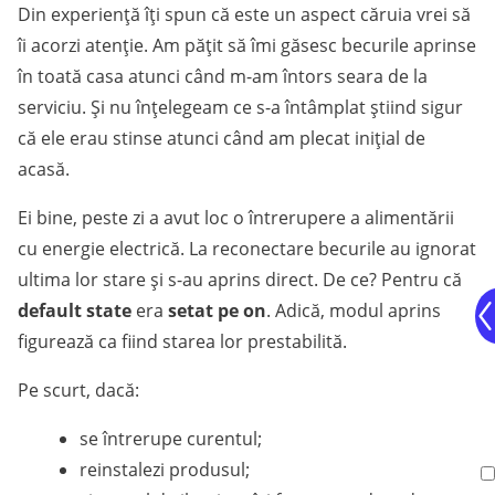
Din experiență îți spun că este un aspect căruia vrei să
îi acorzi atenție. Am pățit să îmi găsesc becurile aprinse
în toată casa atunci când m-am întors seara de la
serviciu. Și nu înțelegeam ce s-a întâmplat știind sigur
că ele erau stinse atunci când am plecat inițial de
acasă.
Ei bine, peste zi a avut loc o întrerupere a alimentării
cu energie electrică. La reconectare becurile au ignorat
ultima lor stare și s-au aprins direct. De ce? Pentru că
default state
era
setat pe on
. Adică, modul aprins
figurează ca fiind starea lor prestabilită.
Pe scurt, dacă:
se întrerupe curentul;
reinstalezi produsul;