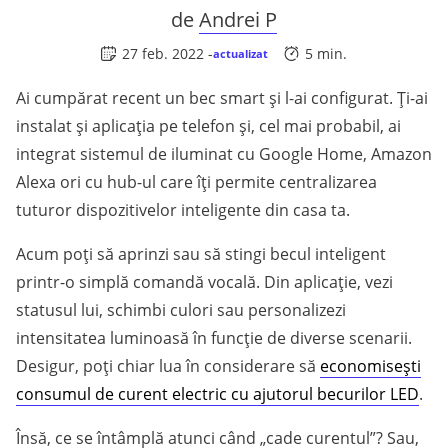
de
Andrei P
27 feb. 2022 -
5 min.
actualizat
Ai cumpărat recent un bec smart și l-ai configurat. Ți-ai
instalat și aplicația pe telefon și, cel mai probabil, ai
integrat sistemul de iluminat cu Google Home, Amazon
Alexa ori cu hub-ul care îți permite centralizarea
tuturor dispozitivelor inteligente din casa ta.
Acum poți să aprinzi sau să stingi becul inteligent
printr-o simplă comandă vocală. Din aplicație, vezi
statusul lui, schimbi culori sau personalizezi
intensitatea luminoasă în funcție de diverse scenarii.
Desigur, poți chiar lua în considerare să
economisești
consumul de curent electric cu ajutorul becurilor LED
.
Însă, ce se întâmplă atunci când „cade curentul”? Sau,