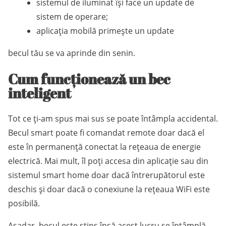
sistemul de iluminat își face un update de
sistem de operare;
aplicația mobilă primește un update
becul tău se va aprinde din senin.
Cum funcționează un bec
inteligent
Tot ce ți-am spus mai sus se poate întâmpla accidental.
Becul smart poate fi comandat remote doar dacă el
este în permanență conectat la rețeaua de energie
electrică. Mai mult, îl poți accesa din aplicație sau din
sistemul smart home doar dacă întrerupătorul este
deschis și doar dacă o conexiune la rețeaua WiFi este
posibilă.
Așadar, becul este stins însă acest lucru se întâmplă