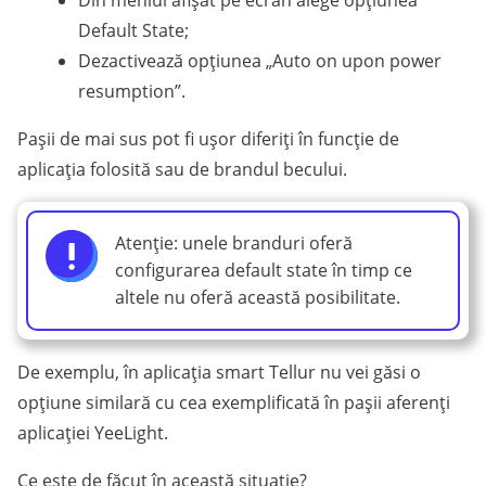
Din meniul afișat pe ecran alege opțiunea
Default State;
Dezactivează opțiunea „Auto on upon power
resumption”.
Pașii de mai sus pot fi ușor diferiți în funcție de
aplicația folosită sau de brandul becului.
Atenție: unele branduri oferă
configurarea default state în timp ce
altele nu oferă această posibilitate.
De exemplu, în aplicația smart Tellur nu vei găsi o
opțiune similară cu cea exemplificată în pașii aferenți
aplicației YeeLight.
Ce este de făcut în această situație?